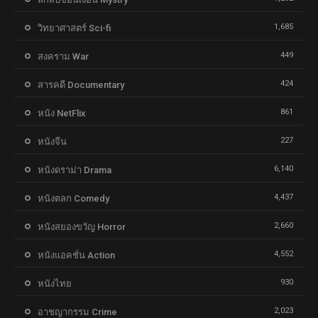
1,685
วิทยาศาสตร์ Sci-fi
449
สงคราม War
424
สารคดี Documentary
861
หนัง NetFlix
227
หนังจีน
6,140
หนังดราม่า Drama
4,437
หนังตลก Comedy
2,660
หนังสยองขวัญ Horror
4,552
หนังแอคชั่น Action
930
หนังไทย
2,023
อาชญากรรม Crime