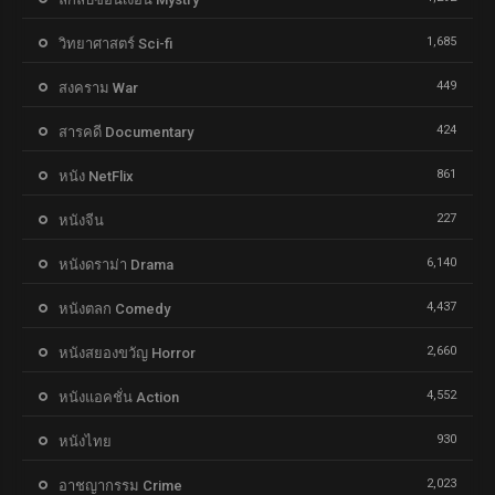
1,685
วิทยาศาสตร์ Sci-fi
449
สงคราม War
424
สารคดี Documentary
861
หนัง NetFlix
227
หนังจีน
6,140
หนังดราม่า Drama
4,437
หนังตลก Comedy
2,660
หนังสยองขวัญ Horror
4,552
หนังแอคชั่น Action
930
หนังไทย
2,023
อาชญากรรม Crime