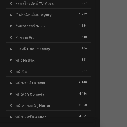
257
ละครโทรทัศน์ TV Movie
1,292
ลึกลับซ่อนเงื่อน Mystry
1,684
วิทยาศาสตร์ Sci-fi
448
สงคราม War
424
สารคดี Documentary
861
หนัง NetFlix
227
หนังจีน
6,140
หนังดราม่า Drama
4,436
หนังตลก Comedy
2,658
หนังสยองขวัญ Horror
4,551
หนังแอคชั่น Action