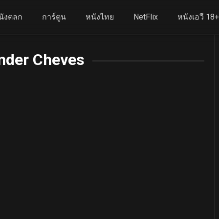
นังตลก
การ์ตูน
หนังไทย
NetFlix
หนังเอวี 18
nder Cheves