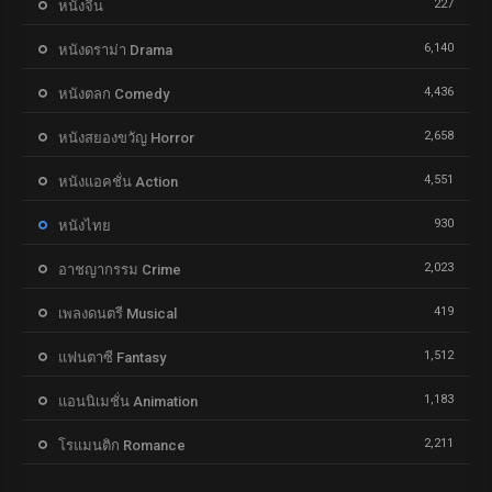
227
หนังจีน
6,140
หนังดราม่า Drama
4,436
หนังตลก Comedy
2,658
หนังสยองขวัญ Horror
4,551
หนังแอคชั่น Action
930
หนังไทย
2,023
อาชญากรรม Crime
419
เพลงดนตรี Musical
1,512
แฟนตาซี Fantasy
1,183
แอนนิเมชั่น Animation
2,211
โรแมนติก Romance