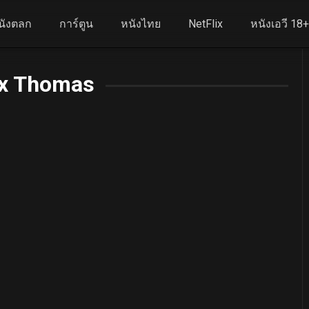
นังตลก
การ์ตูน
หนังไทย
NetFlix
หนังเอวี 18
ex Thomas