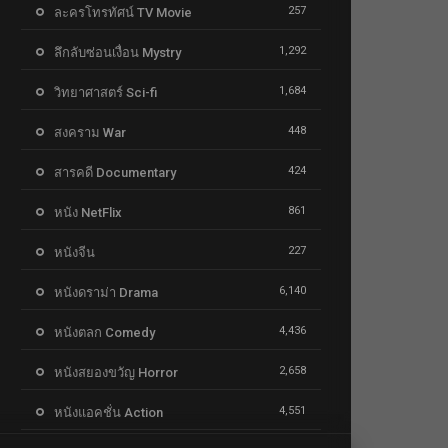
257
ละครโทรทัศน์ TV Movie
1,292
ลึกลับซ่อนเงื่อน Mystry
1,684
วิทยาศาสตร์ Sci-fi
448
สงคราม War
424
สารคดี Documentary
861
หนัง NetFlix
227
หนังจีน
6,140
หนังดราม่า Drama
4,436
หนังตลก Comedy
2,658
หนังสยองขวัญ Horror
4,551
หนังแอคชั่น Action