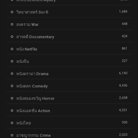
1,684
วิทยาศาสตร์ Sci-fi
448
สงคราม War
424
สารคดี Documentary
861
หนัง NetFlix
227
หนังจีน
6,140
หนังดราม่า Drama
4,436
หนังตลก Comedy
2,658
หนังสยองขวัญ Horror
4,551
หนังแอคชั่น Action
930
หนังไทย
2,023
อาชญากรรม Crime