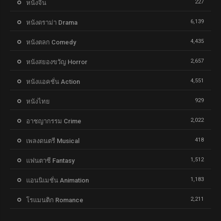
227
หนังจีน
6,139
หนังดราม่า Drama
4,435
หนังตลก Comedy
2,657
หนังสยองขวัญ Horror
4,551
หนังแอคชั่น Action
929
หนังไทย
2,022
อาชญากรรม Crime
418
เพลงดนตรี Musical
1,512
แฟนตาซี Fantasy
1,183
แอนนิเมชั่น Animation
2,211
โรแมนติก Romance