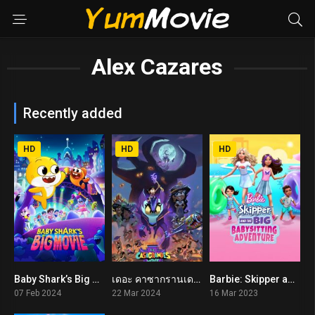
Alex Cazares
Recently added
HD
HD
HD
Baby Shark’s Big Movie (2024)
เดอะ คาซากรานเดส์ มูฟวี่ The Casagrandes Movie (2024)
Barbie: Skipper and the Big Babysitting Adventure (2023)
4
5.1
5
07 Feb 2024
22 Mar 2024
16 Mar 2023