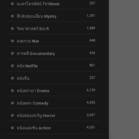
257
ละครโทรทัศน์ TV Movie
1,291
ลึกลับซ่อนเงื่อน Mystry
1,684
วิทยาศาสตร์ Sci-fi
448
สงคราม War
424
สารคดี Documentary
861
หนัง NetFlix
227
หนังจีน
6,139
หนังดราม่า Drama
4,435
หนังตลก Comedy
2,657
หนังสยองขวัญ Horror
4,551
หนังแอคชั่น Action