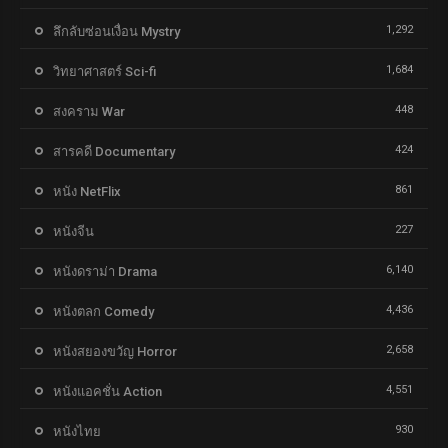
1,292
ลึกลับซ่อนเงื่อน Mystry
1,684
วิทยาศาสตร์ Sci-fi
448
สงคราม War
424
สารคดี Documentary
861
หนัง NetFlix
227
หนังจีน
6,140
หนังดราม่า Drama
4,436
หนังตลก Comedy
2,658
หนังสยองขวัญ Horror
4,551
หนังแอคชั่น Action
930
หนังไทย